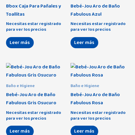
Bbox Caja Para Pañales y
Bebé-Jou Aro de Baño
Eco Collection
(8)
Bebedue
(23)
Toallitas
Fabulous Azul
B
(61)
Enzo
(0)
Britax Römer
(2)
Necesitas estar registrado
Necesitas estar registrado
C
(87)
para ver los precios
para ver los precios
Indara
(0)
Candide
(1)
D
(15)
Love You
(0)
Leer más
Leer más
Canpol Babies
(14)
E
(6)
Luna Universo
(0)
Chillys
(3)
F
(4)
Mickey
(15)
Clevamama
(1)
Minnie
Alaska
(13)
(7)
Coimasa
(12)
Baño e Higiene
Baño e Higiene
Nature
Amaia
(4)
(0)
Condor
(1)
Bebé-Jou Aro de Baño
Bebé-Jou Aro de Baño
Oso Columpio
Atom
(0)
(10)
Fabulous Gris Osucuro
Fabulous Rosa
Creaciones Mariola
(2)
Pirata
B-Agile R
(2)
(0)
Necesitas estar registrado
Necesitas estar registrado
Cuddleco
(3)
para ver los precios
para ver los precios
Tipi Oso
Beloved 2 en 1
(23)
(3)
Demar
(0)
Leer más
Leer más