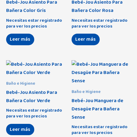
Bebé-Jou Asiento Para
Bebé-Jou Asiento Para
Miley
Silla de Paseo Ligera
(3)
(36)
Bañera Color Gris
Bañera Color Rosa
Janira
(0)
Bañador hombre
(0)
Minimum Space
Silla Gemelar
(21)
(4)
Necesitas estar registrado
Necesitas estar registrado
Joma
(8)
para ver los precios
para ver los precios
Bañador mujer
(0)
Moma
(2)
Kehat
(2)
Bañador niña
(0)
Leer más
Leer más
Momi
(0)
Kikka Boo
(49)
Bañador niño
(0)
Ness
(1)
Kinanit
(0)
Braga de baño
(0)
New Soho
(1)
Koo-di
(5)
Brasileña de baño
(0)
Nik
(1)
La Cigüeña
(3)
Baño e Higiene
Camisolas y vestidos playeros
(0)
Quincy
(1)
Bebé-Jou Asiento Para
Baño e Higiene
Accesorios
(33)
Lassig
(4)
Conjunto de bikini
(0)
Bañera Color Verde
Bebé-Jou Manguera de
Rapid 4
(0)
Accesorios de Baño e Higiene
(55)
Lovi
(16)
Desagüe Para Bañera
Tanga de baño
(0)
Necesitas estar registrado
Rapid 4S
(0)
para ver los precios
Sense
Accesorios de Descanso
(15)
Luma
(20)
Top de baño
(0)
Shopper Neo 2
(0)
Necesitas estar registrado
Leer más
Accesorios Para Alimentación y Lactancia
(54)
Mam
(15)
para ver los precios