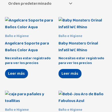
Angelcare
(3)
Aralia
(0)
Arenis
(0)
Asalvo
(10)
Baño e Higiene
Baño e Higiene
Assman
(9)
Angelcare Soporte para
Baby Monsters Orinal
Baños Color Aqua
Infatil WC Rhino
Avet
(29)
Necesitas estar registrado
Necesitas estar registrado
Africa
(0)
Baby Monsters
(68)
para ver los precios
para ver los precios
Amigos
(0)
Babybol
(53)
Leer más
Leer más
Amoroso
(12)
Balcris
(7)
Astrid
(30)
Bbox
(2)
Cottage
(10)
Béaba
(1)
Dakota
(0)
Baño e Higiene
Baño e Higiene
Bebé-Jou
(25)