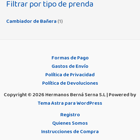
Olmitos
(10)
Filtrar por tipo de prenda
Maternal
(1)
Contenedores y Recambios
(5)
Omsa
(7)
Multiposiciones
(22)
Cambiador de Bañera
(1)
Cubiertos y Vajillas
(42)
Oyster
(4)
Protesico
(9)
Cunas y Minicunas
(11)
Pierre Cardin
(17)
Push-Up
(18)
Grupo 0
(1)
Pocholo
(8)
Reductor
(37)
Formas de Pago
Juguetes
(24)
Pompea
(11)
Gastos de Envío
Sin Aros
(39)
Mezcladores
(2)
Promise
(4)
Política de Privacidad
Sin Relleno
(53)
Política de Devoluciones
Neceser
(0)
Rapife
(12)
Sin Tirantes
(31)
Copyright © 2026 Hermanos Berná Serna S.L | Powered by
Orinal
(0)
Real Madrid
(22)
Tema Astra para WordPress
Juvenil
(2)
Patinete
(1)
Samburu
(14)
Registro
Pezoneras
(3)
Saro
(88)
Quienes Somos
Instrucciones de Compra
Portafotos
(3)
Selene
(213)