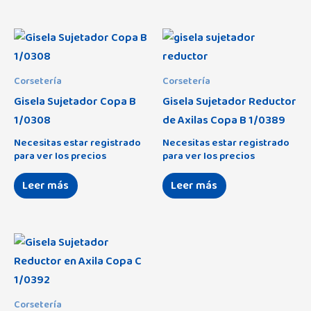
Aralia
(0)
Arenis
(0)
Asalvo
(10)
Corsetería
Corsetería
Assman
(9)
Gisela Sujetador Copa B
Gisela Sujetador Reductor
1/0308
de Axilas Copa B 1/0389
Avet
(29)
Necesitas estar registrado
Necesitas estar registrado
Africa
(0)
Baby Monsters
(68)
para ver los precios
para ver los precios
Amigos
(0)
Babybol
(53)
Leer más
Leer más
Amoroso
(12)
Balcris
(7)
Astrid
(30)
Bbox
(2)
Cottage
(10)
Béaba
(1)
Dakota
(0)
Bebé-Jou
(25)
Corsetería
Eco Collection
(8)