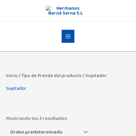
Ir
al
contenido
Inicio
/ Tipo de Prenda del producto / Sujetador
Sujetador
Mostrando los 3 resultados
Admas
(0)
Angelcare
(3)