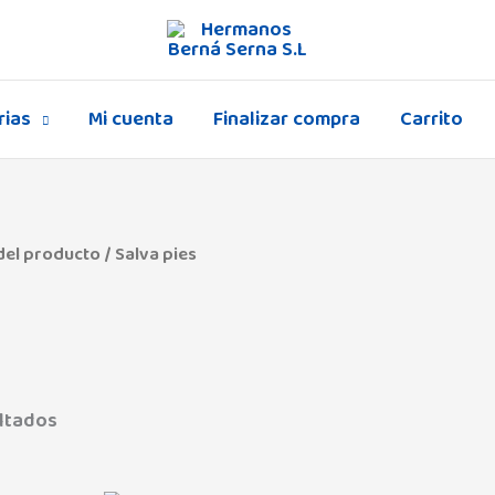
rias
Mi cuenta
Finalizar compra
Carrito
el producto / Salva pies
ltados
Africa
(0)
Amigos
(0)