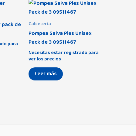
Amoroso
(12)
Astrid
(30)
 pack de
Calcetería
Cottage
(10)
Pompea Salva Pies Unisex
Pack de 3 09511467
Dakota
(0)
ado para
Necesitas estar registrado para
Eco Collection
(8)
ver los precios
Stark
(2)
(68)
Enzo
(0)
Tilt
(1)
Leer más
Indara
(0)
Vintage
(1)
Love You
(0)
Zimpla
(1)
Luna Universo
(0)
3)
Mickey
(15)
0)
Minnie
(13)