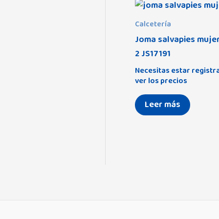
Aralia
(0)
Calcetería
Arenis
(0)
Joma salvapies mujer
Asalvo
(10)
2 JS17191
Assman
(9)
Necesitas estar registr
ver los precios
Avet
(29)
Alaska
(7)
Leer más
Baby Monsters
Amaia
(4)
Babybol
(53)
Atom
(0)
Balcris
(7)
B-Agile R
(0)
Bbox
(2)
Beloved 2 en 1
(
Béaba
(1)
Beloved 3 en 1
(
Bebé-Jou
(25)
Darling
(3)