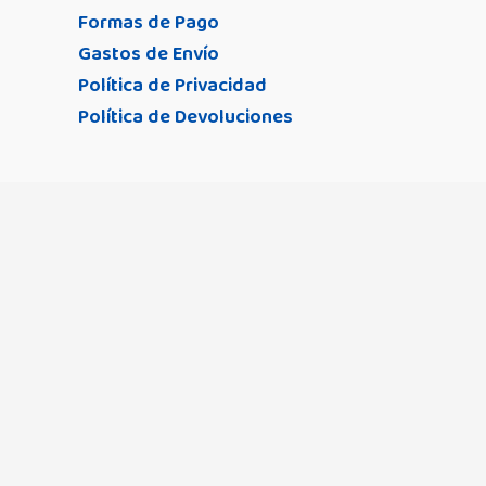
Bañador homb
Formas de Pago
Bebedue
(23)
Eagle 4S
(0)
Gastos de Envío
Bañador mujer
Britax Römer
(2
Política de Privacidad
Easy Twin 4
(18)
Bañador niña
(0
Candide
(1)
Política de Devoluciones
Fresh
(2)
Bañador niño
(0
Canpol Babies
(
Ioda
(2)
Braga de baño
Chillys
(3)
Juno
(2)
Brasileña de b
Clevamama
(1)
Kuki
(7)
Camisolas y ve
Coimasa
(12)
Kuki Twin
(7)
Conjunto de bik
Condor
(1)
L Fix
(1)
Tanga de baño
Creaciones Mar
Lift Up 4
(0)
Top de baño
(0)
Cuddleco
(3)
Madrid
(4)
Demar
(0)