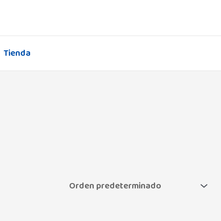
Tienda
B
(61)
C
(87)