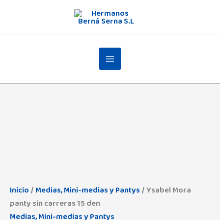
Ir
al
contenido
Ysabel
Mora
panty
sin
carreras
15
Inicio
/
Medias, Mini-medias y Pantys
/ Ysabel Mora
den
panty sin carreras 15 den
cantidad
Medias, Mini-medias y Pantys