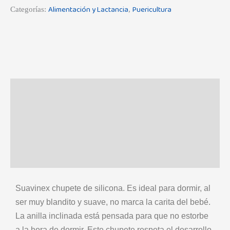
Alimentación y Lactancia
Puericultura
Categorías:
,
Descripción
Información adicional
Marca
Valoraciones (0)
Suavinex chupete de silicona. Es ideal para dormir, al
ser muy blandito y suave, no marca la carita del bebé.
La anilla inclinada está pensada para que no estorbe
a la hora de dormir. Este chupete respeta el desarrollo