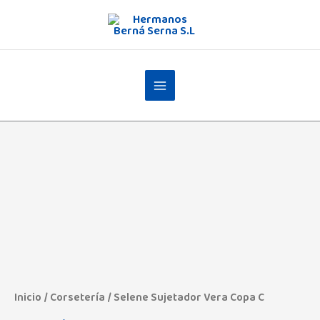
Ir
al
contenido
Selene
Sujetador
Vera
Copa
C
cantidad
Inicio
/
Corsetería
/ Selene Sujetador Vera Copa C