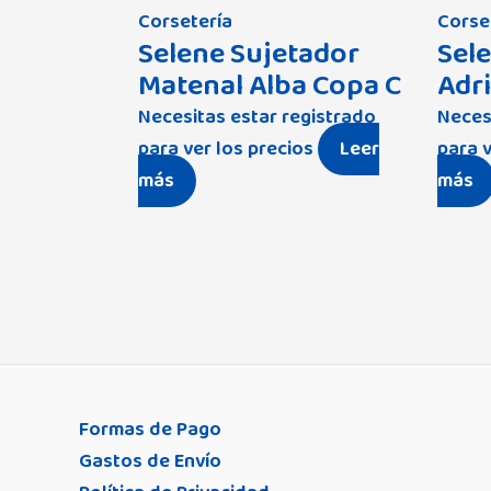
Corsetería
Corse
Selene Sujetador
Sel
Matenal Alba Copa C
Adr
Necesitas estar registrado
Neces
para ver los precios
Leer
para v
más
más
Formas de Pago
Gastos de Envío