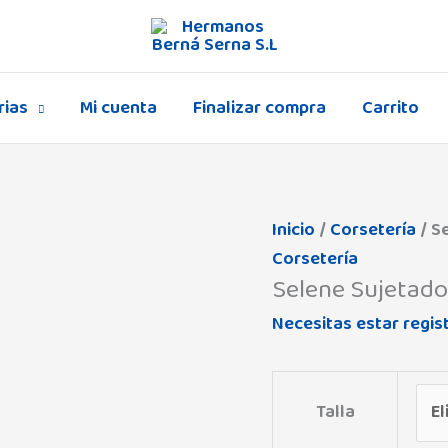
rias
Mi cuenta
Finalizar compra
Carrito
Selene
Inicio
/
Corsetería
/ S
Sujetador
Corsetería
Selene Sujetado
Rebeca
Copa
Necesitas estar regis
B
cantidad
Talla