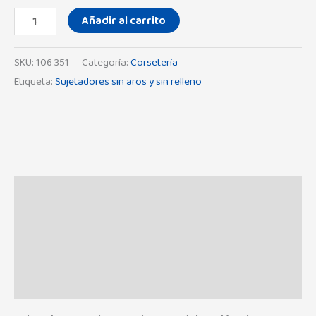
Añadir al carrito
SKU:
106 351
Categoría:
Corsetería
Etiqueta:
Sujetadores sin aros y sin relleno
Descripción
Información adicional
Marca
Valoraciones (0)