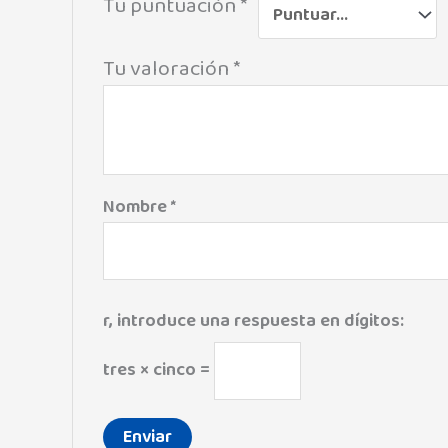
Tu puntuación
*
Tu valoración
*
Nombre
*
r, introduce una respuesta en dígitos:
tres × cinco =