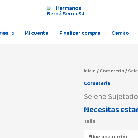
rias
Mi cuenta
Finalizar compra
Carrito
Selene
Inicio
/
Corsetería
/ Sel
Sujetador
Corsetería
Begoña
Selene Sujetad
Copa
B
Necesitas estar
cantidad
Talla