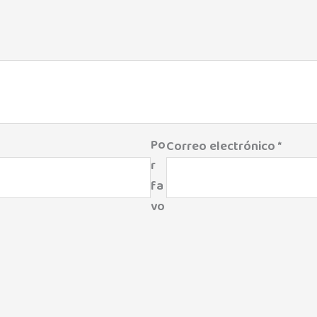
Po
Correo electrónico
*
r
fa
vo