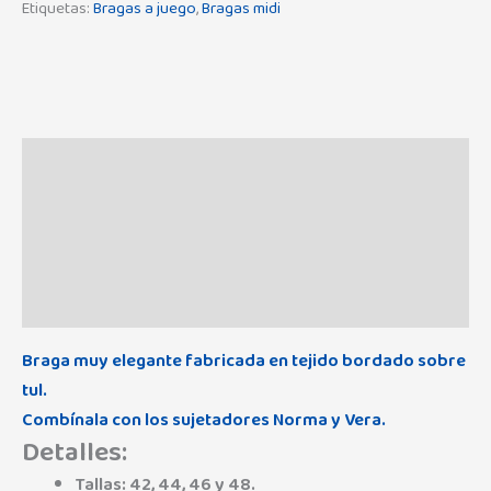
Etiquetas:
Bragas a juego
,
Bragas midi
Descripción
Información adicional
Marca
Valoraciones (0)
Braga muy elegante fabricada en tejido bordado sobre
tul.
Combínala con los sujetadores
Norma
y
Vera
.
Detalles:
Tallas: 42, 44, 46 y 48.