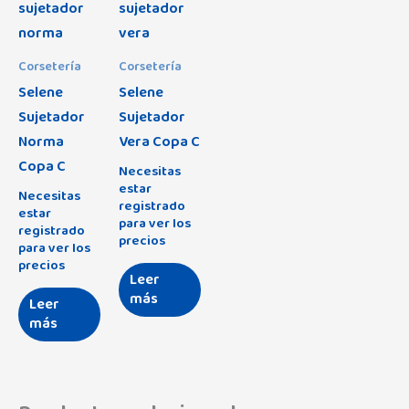
Corsetería
Corsetería
Selene
Selene
Sujetador
Sujetador
Norma
Vera Copa C
Copa C
Necesitas
estar
Necesitas
registrado
estar
para ver los
registrado
precios
para ver los
precios
Leer
más
Leer
más