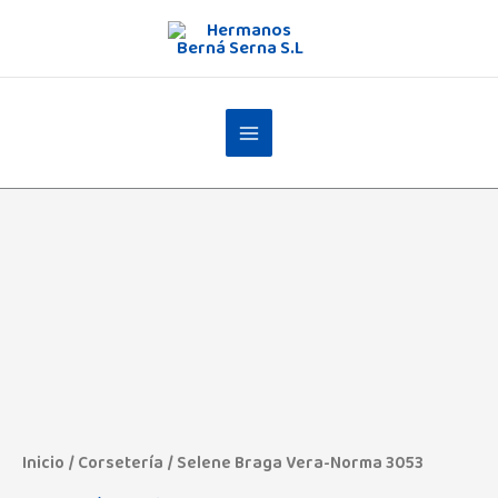
Ir
al
contenido
Selene
Braga
Vera-
Norma
3053
cantidad
Inicio
/
Corsetería
/ Selene Braga Vera-Norma 3053