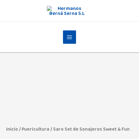
Ir
al
contenido
Saro
Set
de
Sonajeros
Sweet
&
Fun
Inicio
/
Puericultura
/ Saro Set de Sonajeros Sweet & Fun
cantidad