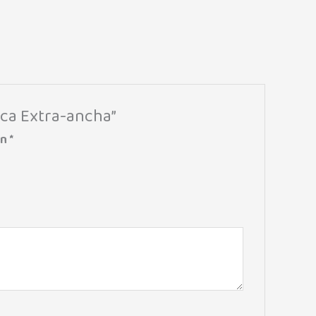
oca Extra-ancha”
on
*