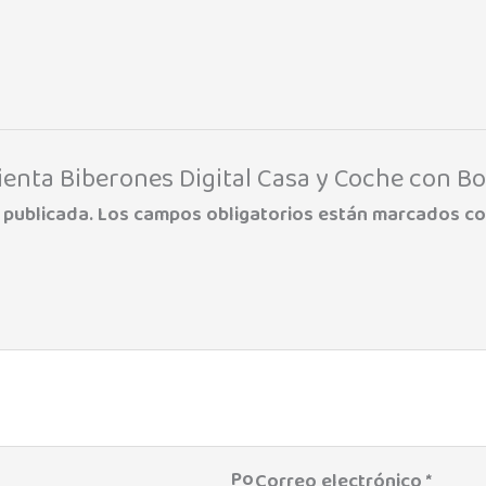
lienta Biberones Digital Casa y Coche con B
 publicada.
Los campos obligatorios están marcados c
Po
Correo electrónico
*