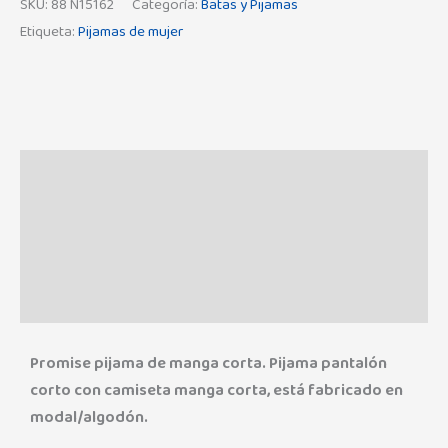
SKU:
88 N15162
Categoría:
Batas y Pijamas
Etiqueta:
Pijamas de mujer
Descripción
Información adicional
Marca
Valoraciones (0)
Promise pijama de manga corta. Pijama pantalón
corto con camiseta manga corta, está fabricado en
modal/algodón.