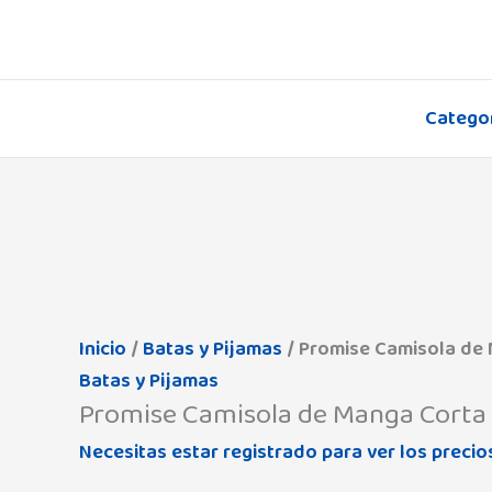
Ir
al
contenido
Catego
Promise
Camisola
de
Manga
Inicio
/
Batas y Pijamas
/ Promise Camisola de
Corta
Batas y Pijamas
Promise Camisola de Manga Corta
N15041
cantidad
Necesitas estar registrado para ver los precio