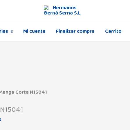
rias
Mi cuenta
Finalizar compra
Carrito
 Manga Corta N15041
 N15041
s