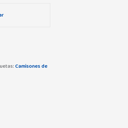
ar
quetas:
Camisones de