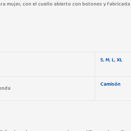
a mujer, con el cuello abierto con botones y fabricada
S
,
M
,
L
,
XL
Camisón
renda