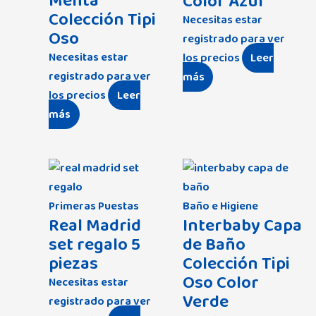
Menta
Color Azul
Colección Tipi
Necesitas estar
Oso
registrado para ver
Necesitas estar
los precios
Leer
registrado para ver
más
los precios
Leer
más
Primeras Puestas
Baño e Higiene
Real Madrid
Interbaby Capa
set regalo 5
de Baño
piezas
Colección Tipi
Oso Color
Necesitas estar
Verde
registrado para ver