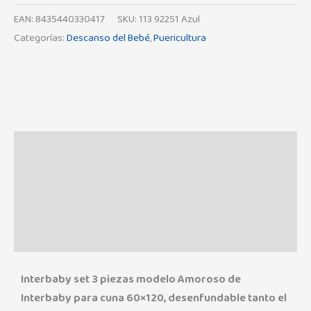
EAN:
8435440330417
SKU:
113 92251 Azul
Categorías:
Descanso del Bebé
,
Puericultura
Descripción
Información adicional
Marca
Valoraciones (0)
Interbaby set 3 piezas modelo Amoroso de
Interbaby para cuna 60×120, desenfundable tanto el