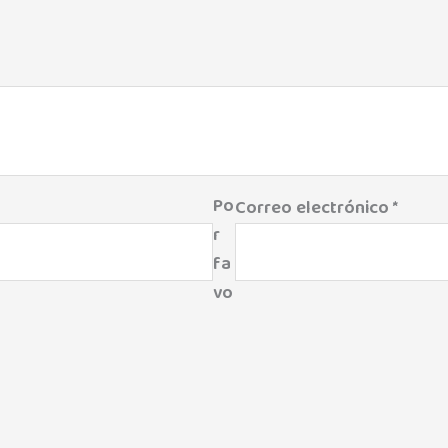
Po
Correo electrónico
*
r
fa
vo