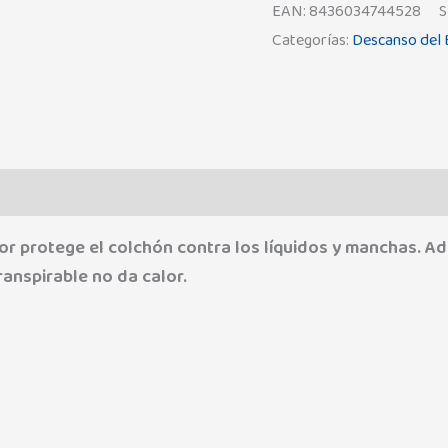
EAN:
8436034744528
S
Categorías:
Descanso del
Valoraciones (0)
tor protege el colchón contra los líquidos y manchas. A
ranspirable no da calor.