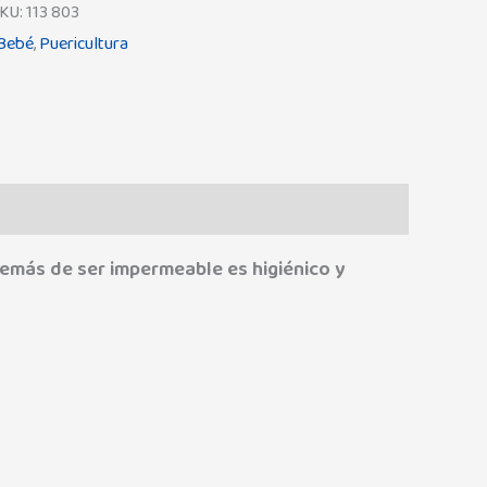
KU:
113 803
 Bebé
,
Puericultura
demás de ser impermeable es higiénico y