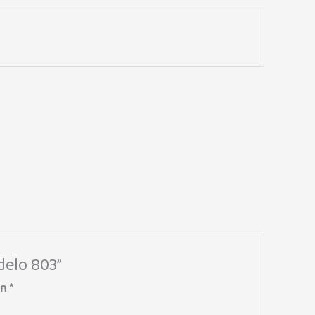
delo 803”
on
*