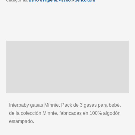
Categorías:
Baño e Higiene
,
Paseo
,
Puericultura
Descripción
Información adicional
Marca
Valoraciones (0)
Interbaby gasas Minnie. Pack de 3 gasas para bebé,
de la colección Minnie, fabricadas en 100% algodón
estampado.