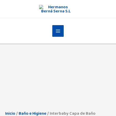
Ir
al
contenido
Inicio
/
Baño e Higiene
/ Interbaby Capa de Baño