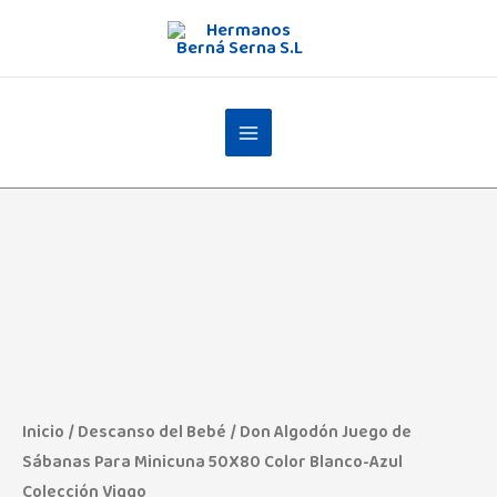
Ir
al
contenido
Inicio
/
Descanso del Bebé
/ Don Algodón Juego de
Sábanas Para Minicuna 50X80 Color Blanco-Azul
Colección Viggo