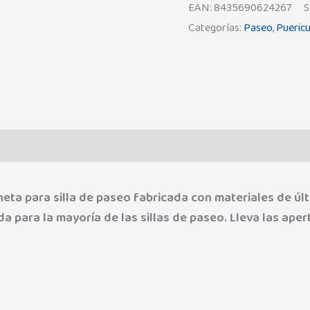
EAN:
8435690624267
S
Categorías:
Paseo
,
Puericu
Valoraciones (0)
ta para silla de paseo fabricada con materiales de últ
a para la mayoría de las sillas de paseo. Lleva las ape