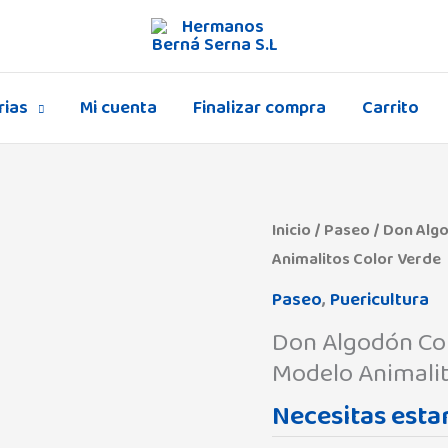
rias
Mi cuenta
Finalizar compra
Carrito
Inicio
/
Paseo
/ Don Alg
Animalitos Color Verde
Paseo
,
Puericultura
Don Algodón Col
Modelo Animalit
Necesitas estar