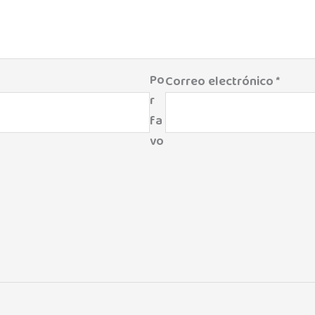
Po
Correo electrónico
*
r
fa
vo