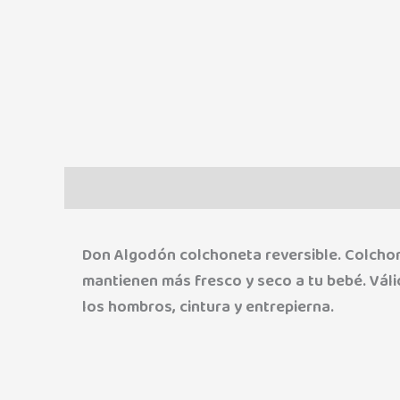
Descripción
Información adicional
Marca
Don Algodón colchoneta reversible. Colchone
mantienen más fresco y seco a tu bebé. Válid
los hombros, cintura y entrepierna.