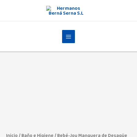
Ir
al
contenido
Inicio
/
Baño e Higiene
/ Bebé-Jou Manguera de Desagüe