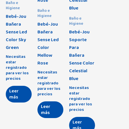
Baño e
Higiene
Baño e
Bebé-Jou
Higiene
Baño e
Bañera
Bebé-Jou
Higiene
Sense Led
Bañera
Bebé-Jou
Color Sky
Sense Led
Soporte
Green
Color
Para
Mellow
Bañera
Necesitas
estar
Rose
Sense Color
registrado
Celestial
Necesitas
para ver los
estar
Blue
precios
registrado
Necesitas
para ver los
Leer
estar
precios
más
registrado
para ver los
Leer
precios
más
Leer
más