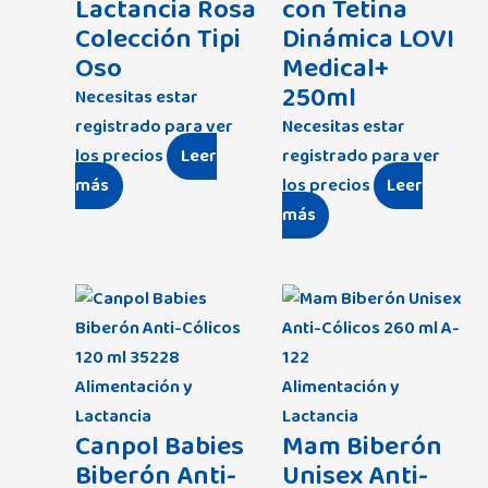
Lactancia Rosa
con Tetina
Colección Tipi
Dinámica LOVI
Oso
Medical+
250ml
Necesitas estar
registrado para ver
Necesitas estar
los precios
Leer
registrado para ver
más
los precios
Leer
más
Alimentación y
Alimentación y
Lactancia
Lactancia
Canpol Babies
Mam Biberón
Biberón Anti-
Unisex Anti-