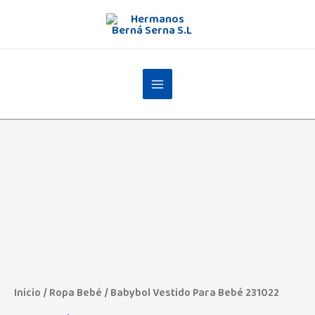
Ir
al
contenido
Babybol
Vestido
Para
Bebé
231022
cantidad
Inicio
/
Ropa Bebé
/ Babybol Vestido Para Bebé 231022