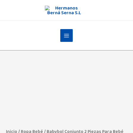
Ir
al
contenido
Babybol
Conjunto
2
Piezas
Para
Bebé
232029
cantidad
Inicio
/
Ropa Bebé
/ Babybol Conjunto 2 Piezas Para Bebé