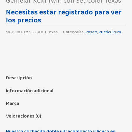
Gemelar Kuki Twin con Set Color Texas
Necesitas estar registrado para ver
los precios
SKU:
180 BMKT-10001 Texas
Categorías:
Paseo
,
Puericultura
Descripción
Información adicional
Marca
Valoraciones (0)
Nuestro cochecito doble ultracompacto y ligero es