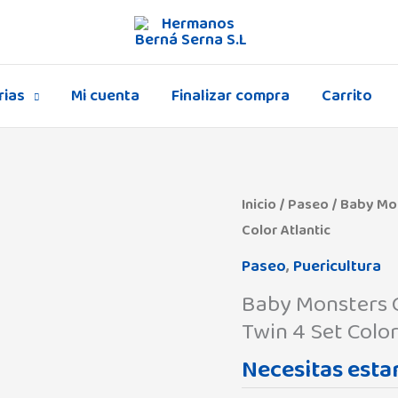
rias
Mi cuenta
Finalizar compra
Carrito
Inicio
/
Paseo
/ Baby Mon
Color Atlantic
Paseo
,
Puericultura
Baby Monsters C
Twin 4 Set Color
Necesitas estar