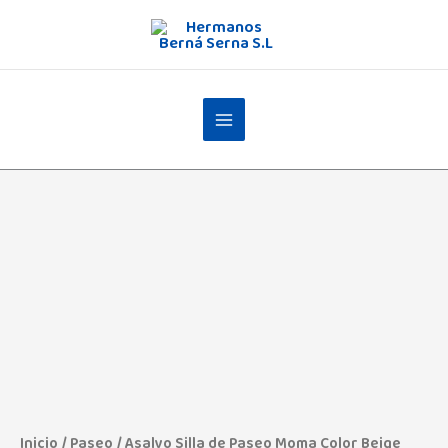
Ir
al
contenido
Inicio
/
Paseo
/ Asalvo Silla de Paseo Moma Color Beige