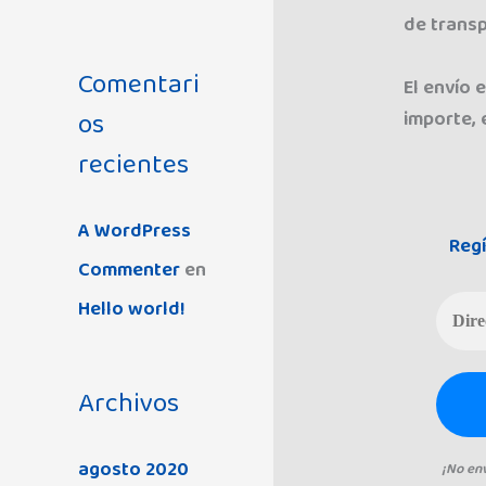
p
de transp
o
Comentari
El envío 
r
os
importe, 
:
recientes
A WordPress
Regí
Commenter
en
Hello world!
Archivos
agosto 2020
¡No en