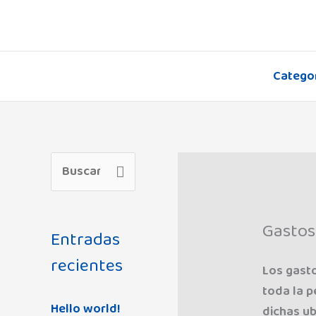
Ir
al
contenido
Catego
B
u
s
Gastos
Entradas
c
recientes
Los gasto
a
toda la p
r
Hello world!
dichas ub