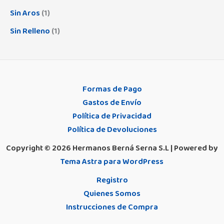
Maternal
(1)
Contenedores y Recambios
(5)
Omsa
(7)
Sin Aros
(1)
Multiposiciones
(22)
Cubiertos y Vajillas
(42)
Sin Relleno
(1)
Oyster
(4)
Protesico
(9)
Cunas y Minicunas
(11)
Pierre Cardin
(17)
Push-Up
(18)
Grupo 0
(1)
Pocholo
(8)
Reductor
(37)
Juguetes
(24)
Formas de Pago
Pompea
(11)
Sin Aros
(39)
Gastos de Envío
Mezcladores
(2)
Promise
(4)
Política de Privacidad
Sin Relleno
(53)
Neceser
(0)
Rapife
(12)
Política de Devoluciones
Sin Tirantes
(31)
Orinal
(0)
Copyright © 2026 Hermanos Berná Serna S.L | Powered by
Real Madrid
(22)
Juvenil
(2)
Tema Astra para WordPress
Patinete
(1)
Samburu
(14)
Registro
Pezoneras
(3)
Saro
(88)
Quienes Somos
Portafotos
(3)
Selene
(213)
Instrucciones de Compra