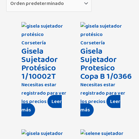
Angelcare
(3)
Aralia
(0)
Arenis
(0)
Asalvo
(10)
Corsetería
Corsetería
Gisela
Gisela
Assman
(9)
Sujetador
Sujetador
Avet
(29)
Protésico
Protesico
Africa
(0)
Baby Monsters
(68)
1/10002T
Copa B 1/0366
Amigos
(0)
Necesitas estar
Necesitas estar
Babybol
(53)
Amoroso
(12)
registrado para ver
registrado para ver
Balcris
(7)
los precios
Leer
los precios
Leer
Astrid
(30)
Bbox
(2)
más
más
Cottage
(10)
Béaba
(1)
Dakota
(0)
Bebé-Jou
(25)