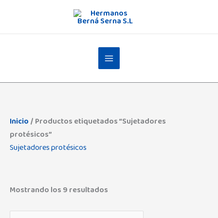
Ir
al
contenido
Inicio
/ Productos etiquetados “Sujetadores
protésicos”
Sujetadores protésicos
Mostrando los 9 resultados
Admas
(0)