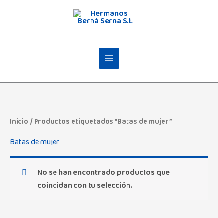
Ir
al
contenido
Inicio
/ Productos etiquetados “Batas de mujer”
Batas de mujer
No se han encontrado productos que
coincidan con tu selección.