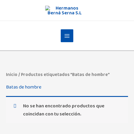
Ir
al
contenido
Inicio
/ Productos etiquetados “Batas de hombre”
Batas de hombre
No se han encontrado productos que
coincidan con tu selección.