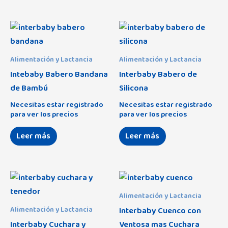
Aralia
(0)
Arenis
(0)
Asalvo
(10)
Alimentación y Lactancia
Alimentación y Lactancia
Assman
(9)
Intebaby Babero Bandana
Interbaby Babero de
de Bambú
Silicona
Avet
(29)
Necesitas estar registrado
Necesitas estar registrado
Africa
(0)
Baby Monsters
(68)
para ver los precios
para ver los precios
Amigos
(0)
Babybol
(53)
Leer más
Leer más
Amoroso
(12)
Balcris
(7)
Astrid
(30)
Bbox
(2)
Cottage
(10)
Béaba
(1)
Alimentación y Lactancia
Dakota
(0)
Interbaby Cuenco con
Alimentación y Lactancia
Bebé-Jou
(25)
Interbaby Cuchara y
Ventosa mas Cuchara
Eco Collection
(8)