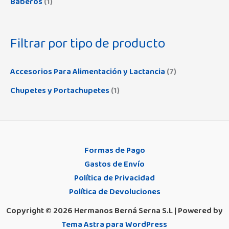
Baberos
(1)
Contenedores y Recambios
(5)
Omsa
(7)
Multiposiciones
(22)
Cubiertos y Vajillas
(42)
Oyster
(4)
Protesico
(9)
Filtrar por tipo de producto
Cunas y Minicunas
(11)
Pierre Cardin
(17)
Push-Up
(18)
Grupo 0
(1)
Pocholo
(8)
Accesorios Para Alimentación y Lactancia
(7)
Reductor
(37)
Juguetes
(24)
Pompea
(11)
Chupetes y Portachupetes
(1)
Sin Aros
(39)
Mezcladores
(2)
Promise
(4)
Sin Relleno
(53)
Neceser
(0)
Rapife
(12)
Sin Tirantes
(31)
Orinal
(0)
Real Madrid
(22)
Formas de Pago
Juvenil
(2)
Patinete
(1)
Gastos de Envío
Samburu
(14)
Política de Privacidad
Pezoneras
(3)
Saro
(88)
Política de Devoluciones
Portafotos
(3)
Selene
(213)
Copyright © 2026 Hermanos Berná Serna S.L | Powered by
Recipientes
(8)
Tema Astra para WordPress
Shnuggle
(8)