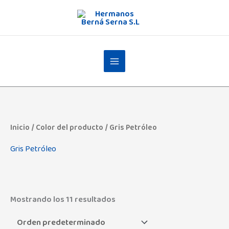
Ir
al
contenido
Inicio
/ Color del producto / Gris Petróleo
Gris Petróleo
Mostrando los 11 resultados
Admas
(0)
Angelcare
(3)