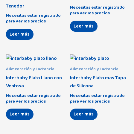
Bebedue
(23)
Tenedor
B
(61)
Necesitas estar registrado
Enzo
(0)
para ver los precios
Britax Römer
(2)
Necesitas estar registrado
C
(87)
para ver los precios
Indara
(0)
Leer más
Candide
(1)
D
(15)
Love You
(0)
Leer más
Canpol Babies
(14)
E
(6)
Luna Universo
(0)
Chillys
(3)
F
(4)
Mickey
(15)
Clevamama
(1)
Minnie
Alaska
(13)
(7)
Alimentación y Lactancia
Alimentación y Lactancia
Coimasa
(12)
Interbaby Plato Llano con
Interbaby Plato mas Tapa
Nature
Amaia
(4)
(0)
Condor
(1)
Ventosa
de Silicona
Oso Columpio
Atom
(0)
(10)
Necesitas estar registrado
Necesitas estar registrado
Creaciones Mariola
(2)
para ver los precios
para ver los precios
Pirata
B-Agile R
(2)
(0)
Cuddleco
(3)
Leer más
Leer más
Tipi Oso
Beloved 2 en 1
(23)
(3)
Demar
(0)
Viggo
Beloved 3 en 1
(35)
(0)
Diassi
(0)