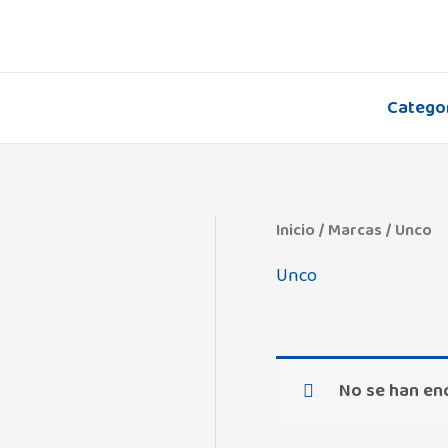
Ir
al
contenido
Catego
Inicio
/ Marcas / Unco
Unco
No se han en