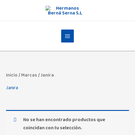
Ir
al
contenido
Inicio
/ Marcas / Janira
Janira
No se han encontrado productos que
coincidan con tu selección.