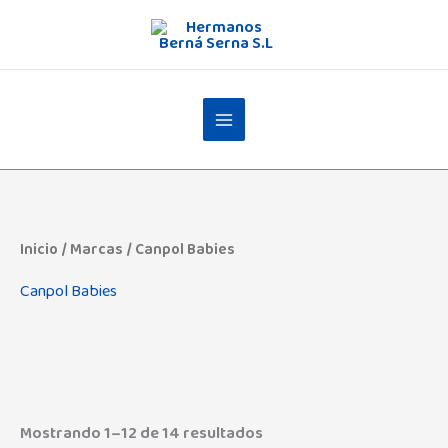
Ir
al
contenido
Inicio
/ Marcas / Canpol Babies
Canpol Babies
Mostrando 1–12 de 14 resultados
Admas
(0)