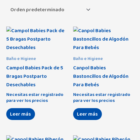
Angelcare
(3)
Aralia
(0)
Arenis
(0)
Asalvo
(10)
Assman
(9)
Baño e Higiene
Baño e Higiene
Campol Babies Pack de 5
Canpol Babies
Avet
(29)
Bragas Postparto
Bastoncillos de Algodón
Africa
(0)
Baby Monsters
(68)
Desechables
Para Bebés
Amigos
(0)
Necesitas estar registrado
Necesitas estar registrado
Babybol
(53)
para ver los precios
para ver los precios
Amoroso
(12)
Balcris
(7)
Leer más
Leer más
Astrid
(30)
Bbox
(2)
Cottage
(10)
Béaba
(1)