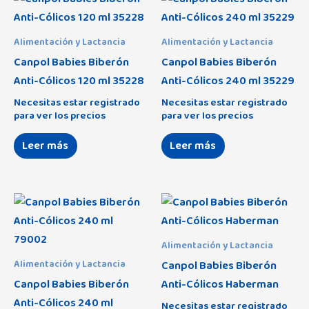
Dakota
(0)
Bebé-Jou
(25)
Eco Collection
(8)
Bebedue
(23)
Alimentación y Lactancia
Alimentación y Lactancia
B
(61)
Enzo
(0)
Canpol Babies Biberón
Canpol Babies Biberón
Britax Römer
(2)
C
(87)
Anti-Cólicos 120 ml 35228
Anti-Cólicos 240 ml 35229
Indara
(0)
Candide
(1)
D
(15)
Necesitas estar registrado
Necesitas estar registrado
Love You
(0)
para ver los precios
para ver los precios
Canpol Babies
(14)
E
(6)
Luna Universo
(0)
Chillys
(3)
Leer más
Leer más
F
(4)
Mickey
(15)
Clevamama
(1)
Minnie
Alaska
(13)
(7)
Coimasa
(12)
Nature
Amaia
(4)
(0)
Condor
(1)
Oso Columpio
Atom
(0)
(10)
Alimentación y Lactancia
Creaciones Mariola
(2)
Canpol Babies Biberón
Alimentación y Lactancia
Pirata
B-Agile R
(2)
(0)
Cuddleco
(3)
Canpol Babies Biberón
Anti-Cólicos Haberman
Tipi Oso
Beloved 2 en 1
(23)
(3)
Anti-Cólicos 240 ml
Demar
(0)
Necesitas estar registrado