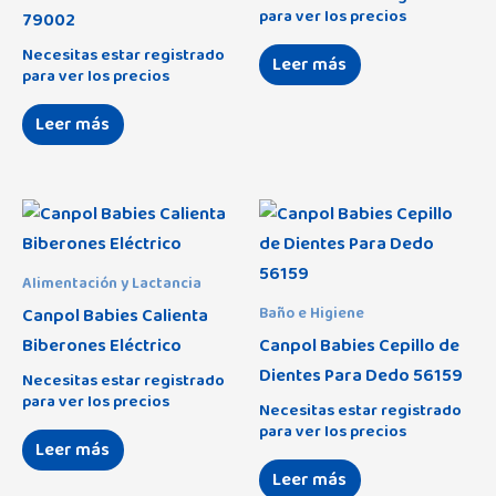
para ver los precios
79002
Viggo
Beloved 3 en 1
(35)
(0)
Diassi
(0)
Necesitas estar registrado
Leer más
Zoe
Darling
(0)
(3)
para ver los precios
Don Algodón Bebé
(186)
Stark
(2)
Jirafa Tren
Eagle 4S
(0)
(30)
Leer más
Don Algodón Interiores
(14)
Tilt
(1)
Muselina Estrellas
Easy Twin 4
(18)
(10)
Even
(10)
Vintage
(1)
Music and Friends
Fresh
(2)
(18)
Fabianni
(0)
Zimpla
(1)
Panda Nube
Ioda
(2)
(18)
Fila
(10)
Serengueti
Juno
Andador
(2)
(0)
(5)
Alimentación y Lactancia
Focenza
(2)
Canpol Babies Calienta
Baño e Higiene
Kuki
Carricoche 3 Piezas
(7)
(19)
Gamberritos
(0)
Biberones Eléctrico
Canpol Babies Cepillo de
Kuki Twin
Cuna de Viaje
(7)
(0)
Dientes Para Dedo 56159
Necesitas estar registrado
Gisela
(54)
para ver los precios
L Fix
Duo
(7)
(1)
Necesitas estar registrado
Hauck
(0)
para ver los precios
Leer más
Lift Up 4
Hamaca
(0)
(0)
Infantino
(0)
Leer más