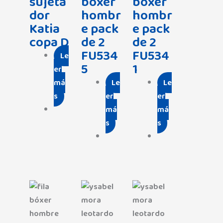
sujeta
bóxer
bóxer
dor
hombr
hombr
Katia
e pack
e pack
copa D
de 2
de 2
FU534
FU534
Le
5
1
er
má
Le
Le
s
er
er
má
má
s
s