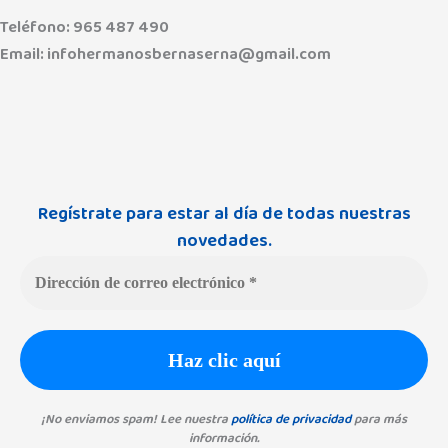
Teléfono: 965 487 490
Email: infohermanosbernaserna@gmail.com
W
h
a
Regístrate para estar al día de todas nuestras
novedades.
t
s
a
p
¡No enviamos spam! Lee nuestra
política de privacidad
para más
información.