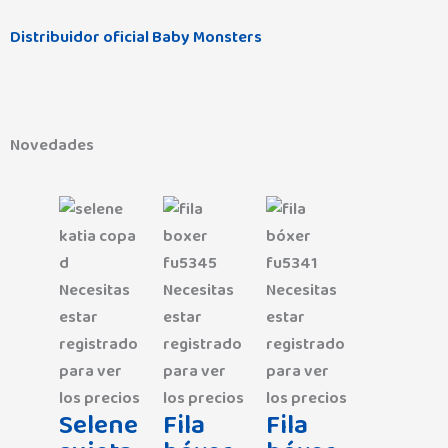
Distribuidor oficial Baby Monsters
Novedades
Necesitas
Necesitas
Necesitas
estar
estar
estar
registrado
registrado
registrado
para ver
para ver
para ver
los precios
los precios
los precios
Selene
Fila
Fila