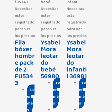
Necesitas
Necesitas
Necesitas
estar
estar
estar
registrado
registrado
registrado
para ver
para ver
para ver
los precios
los precios
los precios
Fila
Ysabel
Ysabel
bóxer
Mora
Mora
hombr
leotar
leotar
e pack
do
do
de 2
bebé
infanti
FU534
56980
l 36981
3
Le
Le
Le
er
er
er
má
má
má
s
s
s